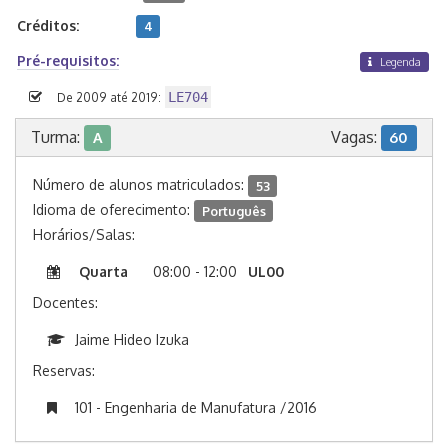
Créditos:
4
Pré-requisitos:
Legenda
LE704
De 2009 até 2019:
Turma:
Vagas:
A
60
Número de alunos matriculados:
53
Idioma de oferecimento:
Português
Horários/Salas:
Quarta
08:00 - 12:00
UL00
Docentes:
Jaime Hideo Izuka
Reservas:
101 - Engenharia de Manufatura /2016