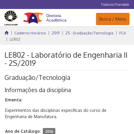
Traduzir/Translate
Navegação
Busca / Menu
Caderno Horários
2019
2S - Graduação/Tecnologia
FCA
LE802
LE802 - Laboratório de Engenharia II
- 2S/2019
Graduação/Tecnologia
Informações da disciplina
Ementa:
Experimentos das disciplinas específicas do curso de
Engenharia de Manufatura.
Ano de Catálogo:
2016