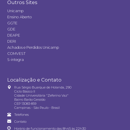
Outros Sites
Unicamp
Ensino Aberto
GGTE
GDE
DEAPE
DERI
Achados e Perdidos Unicamp
COMVEST
S-integra
Localização e Contato
Rua Sérgio Buarque de Holanda, 290
Ciclo Básico II
Cidade Universitária "Zeferino Vaz"
Bairro Barão Geraldo
CEP 13083-859
Campinas - São Paulo - Brasil
Telefones
Contato
Horário de funcionamento das 8h45 às 22h30