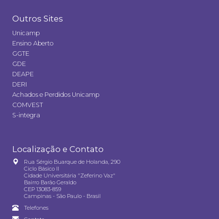
Outros Sites
Unicamp
Ensino Aberto
GGTE
GDE
DEAPE
DERI
Achados e Perdidos Unicamp
COMVEST
S-integra
Localização e Contato
Rua Sérgio Buarque de Holanda, 290
Ciclo Básico II
Cidade Universitária "Zeferino Vaz"
Bairro Barão Geraldo
CEP 13083-859
Campinas - São Paulo - Brasil
Telefones