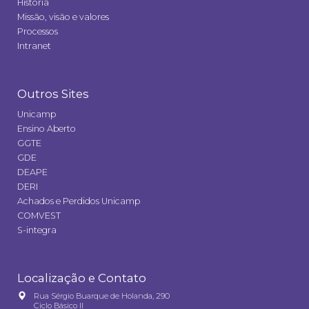
História
Missão, visão e valores
Processos
Intranet
Outros Sites
Unicamp
Ensino Aberto
GGTE
GDE
DEAPE
DERI
Achados e Perdidos Unicamp
COMVEST
S-integra
Localização e Contato
Rua Sérgio Buarque de Holanda, 290
Ciclo Básico II