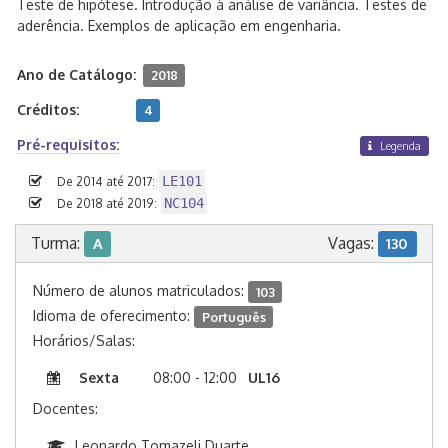
Teste de hipótese. Introdução à análise de variância. Testes de
aderência. Exemplos de aplicação em engenharia.
Ano de Catálogo:
2018
Créditos:
4
Pré-requisitos:
Legenda
LE101
De 2014 até 2017:
NC104
De 2018 até 2019:
Turma:
Vagas:
A
130
Número de alunos matriculados:
103
Idioma de oferecimento:
Português
Horários/Salas:
Sexta
08:00 - 12:00
UL16
Docentes:
Leonardo Tomazeli Duarte