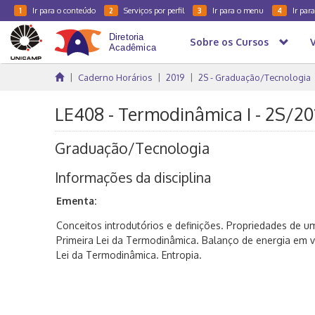
Ir para o conteúdo
Serviços por perfil
Ir para o menu
Ir par
1
2
3
4
Sobre os Cursos
Caderno Horários
2019
2S - Graduação/Tecnologia
LE408 - Termodinâmica I - 2S/20
Graduação/Tecnologia
Informações da disciplina
Ementa:
Conceitos introdutórios e definições. Propriedades de u
Primeira Lei da Termodinâmica. Balanço de energia em 
Lei da Termodinâmica. Entropia.