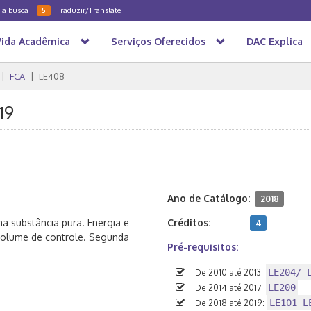
a a busca
Traduzir/Translate
5
Vida Acadêmica
Serviços Oferecidos
DAC Explica
FCA
LE408
19
Ano de Catálogo:
2018
ma substância pura. Energia e
Créditos:
4
volume de controle. Segunda
Pré-requisitos:
LE204/ 
De 2010 até 2013:
LE200
De 2014 até 2017:
LE101 L
De 2018 até 2019: