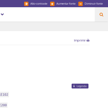
Alto-contraste
Aumentar fonte
Diminuir fonte
Imprimir
Legenda
LE102
E200