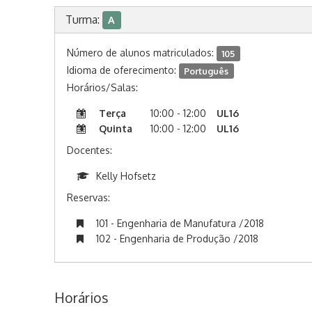
Turma:
A
Número de alunos matriculados:
105
Idioma de oferecimento:
Português
Horários/Salas:
Terça
10:00 - 12:00
UL16
Quinta
10:00 - 12:00
UL16
Docentes:
Kelly Hofsetz
Reservas:
101 - Engenharia de Manufatura /2018
102 - Engenharia de Produção /2018
Horários