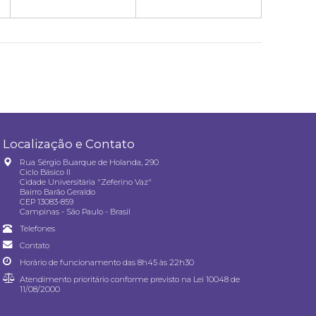
Localização e Contato
Rua Sérgio Buarque de Holanda, 290
Ciclo Básico II
Cidade Universitária "Zeferino Vaz"
Bairro Barão Geraldo
CEP 13083-859
Campinas - São Paulo - Brasil
Telefones
Contato
Horário de funcionamento das 8h45 às 22h30
Atendimento prioritário conforme previsto na
Lei 10048 de
11/08/2000