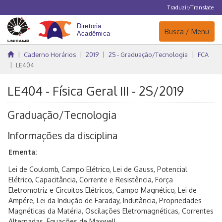
Traduzir/Translate
Navegação
Busca / Menu
Caderno Horários
2019
2S - Graduação/Tecnologia
FCA
LE404
LE404 - Física Geral III - 2S/2019
Graduação/Tecnologia
Informações da disciplina
Ementa:
Lei de Coulomb, Campo Elétrico, Lei de Gauss, Potencial
Elétrico, Capacitância, Corrente e Resistência, Força
Eletromotriz e Circuitos Elétricos, Campo Magnético, Lei de
Ampére, Lei da Indução de Faraday, Indutância, Propriedades
Magnéticas da Matéria, Oscilações Eletromagnéticas, Correntes
Alternadas, Equações de Maxwell.