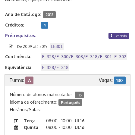
Ano de Catálogo:
2018
Créditos:
4
Pré-requisitos:
Legenda
LE301
De 2009 até 2019:
Continência:
F 328/F 300/F 308/F 318/F 301 F 302
Equivalência:
F 328/F 318
Turma:
Vagas:
A
130
Número de alunos matriculados:
115
Idioma de oferecimento:
Português
Horários/Salas:
Terça
08:00 - 10:00
UL16
Quinta
08:00 - 10:00
UL16