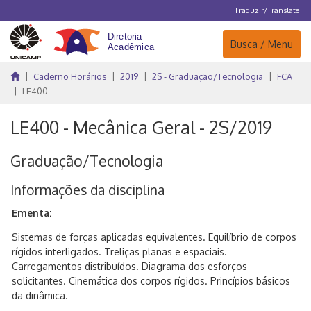
Traduzir/Translate
Navegação
Busca / Menu
Caderno Horários
2019
2S - Graduação/Tecnologia
FCA
LE400
LE400 - Mecânica Geral - 2S/2019
Graduação/Tecnologia
Informações da disciplina
Ementa:
Sistemas de forças aplicadas equivalentes. Equilíbrio de corpos
rígidos interligados. Treliças planas e espaciais.
Carregamentos distribuídos. Diagrama dos esforços
solicitantes. Cinemática dos corpos rígidos. Princípios básicos
da dinâmica.