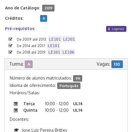
Ano de Catálogo:
2019
Créditos:
4
Pré-requisitos:
Legenda
LE101 LE201
De 2009 até 2013:
LE101
De 2014 até 2017:
LE101 LE106
De 2018 até 2019:
Turma:
Vagas:
A
130
Número de alunos matriculados:
99
Idioma de oferecimento:
Português
Horários/Salas:
Terça
10:00 - 12:00
UL14
Quinta
10:00 - 12:00
UL14
Docentes:
Jose Luiz Pereira Brittes