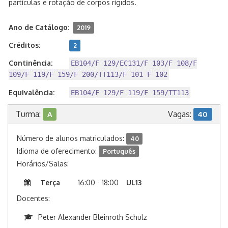
partículas e rotação de corpos rígidos.
Ano de Catálogo:
2019
Créditos:
2
Continência:
EB104/F 129/EC131/F 103/F 108/F
109/F 119/F 159/F 200/TT113/F 101 F 102
Equivalência:
EB104/F 129/F 119/F 159/TT113
Turma:
Vagas:
A
40
Número de alunos matriculados:
40
Idioma de oferecimento:
Português
Horários/Salas:
Terça
16:00 - 18:00
UL13
Docentes:
Peter Alexander Bleinroth Schulz