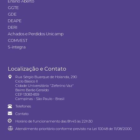
Ensino Aberto
GGTE
GDE
DEAPE
DERI
Achados e Perdidos Unicamp
COMVEST
S-integra
Localização e Contato
Rua Sérgio Buarque de Holanda, 290
Ciclo Básico II
Cidade Universitária "Zeferino Vaz"
Bairro Barão Geraldo
CEP 13083-859
Campinas - São Paulo - Brasil
Telefones
Contato
Horário de funcionamento das 8h45 às 22h30
Atendimento prioritário conforme previsto na
Lei 10048 de 11/08/2000