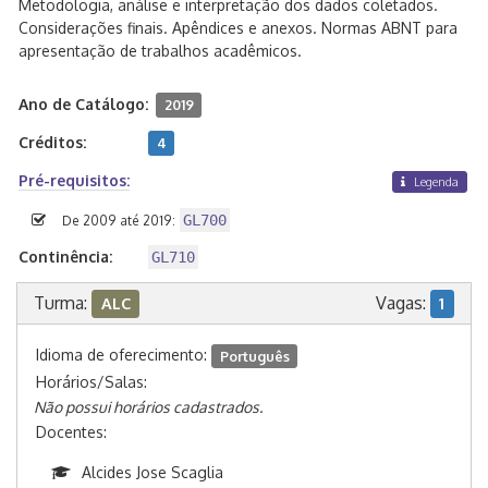
Metodologia, análise e interpretação dos dados coletados.
Considerações finais. Apêndices e anexos. Normas ABNT para
apresentação de trabalhos acadêmicos.
Ano de Catálogo:
2019
Créditos:
4
Pré-requisitos:
Legenda
GL700
De 2009 até 2019:
Continência:
GL710
Turma:
Vagas:
ALC
1
Idioma de oferecimento:
Português
Horários/Salas:
Não possui horários cadastrados.
Docentes:
Alcides Jose Scaglia