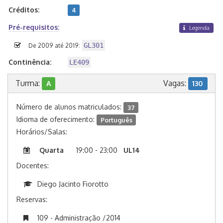
Créditos:
4
Pré-requisitos:
Legenda
GL301
De 2009 até 2019:
Continência:
LE409
Turma:
Vagas:
A
130
Número de alunos matriculados:
37
Idioma de oferecimento:
Português
Horários/Salas:
Quarta
19:00 - 23:00
UL14
Docentes:
Diego Jacinto Fiorotto
Reservas:
109 - Administração /2014