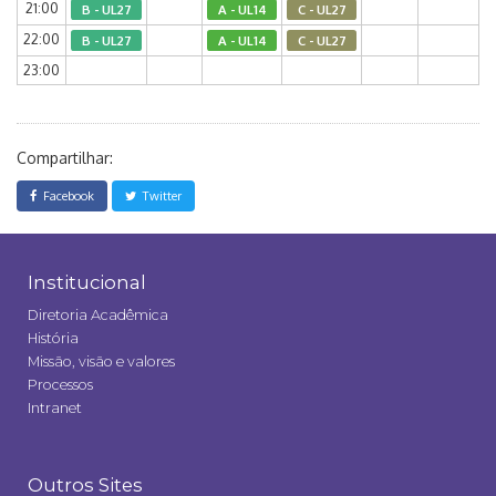
21:00
B - UL27
A - UL14
C - UL27
22:00
B - UL27
A - UL14
C - UL27
23:00
Compartilhar:
Facebook
Twitter
Institucional
Diretoria Acadêmica
História
Missão, visão e valores
Processos
Intranet
Outros Sites