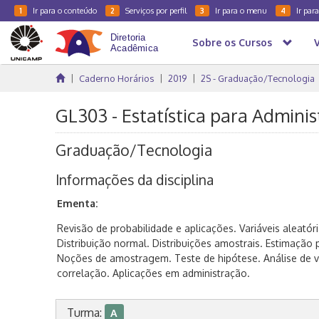
Ir para o conteúdo
Serviços por perfil
Ir para o menu
Ir par
1
2
3
4
Sobre os Cursos
Caderno Horários
2019
2S - Graduação/Tecnologia
GL303 - Estatística para Adminis
Graduação/Tecnologia
Informações da disciplina
Ementa:
Revisão de probabilidade e aplicações. Variáveis aleatóri
Distribuição normal. Distribuições amostrais. Estimação p
Noções de amostragem. Teste de hipótese. Análise de va
correlação. Aplicações em administração.
Turma:
A