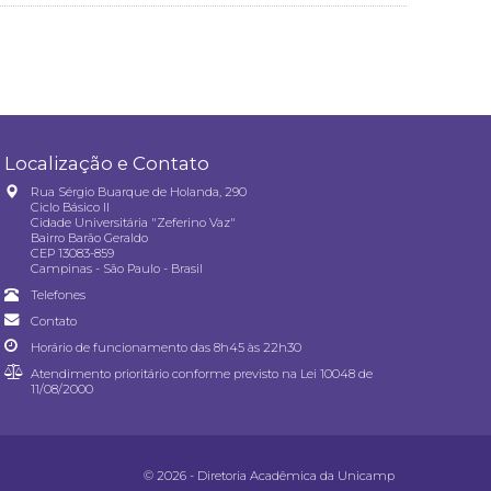
Localização e Contato
Rua Sérgio Buarque de Holanda, 290
Ciclo Básico II
Cidade Universitária "Zeferino Vaz"
Bairro Barão Geraldo
CEP 13083-859
Campinas - São Paulo - Brasil
Telefones
Contato
Horário de funcionamento das 8h45 às 22h30
Atendimento prioritário conforme previsto na
Lei 10048 de
11/08/2000
© 2026 - Diretoria Acadêmica da Unicamp