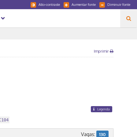
Alto-contraste
Aumentar fonte
Diminuir fonte
Imprimir
Legenda
C104
Vagas:
130