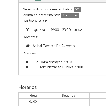
Número de alunos matriculados:
101
Idioma de oferecimento:
Português
Horários/Salas:
Quinta
19:00 - 23:00
UL46
Docentes:
Anibal Tavares De Azevedo
Reservas:
109 - Administração /2018
110 - Administração Pública /2018
Horários
Hora
Segunda
07:00