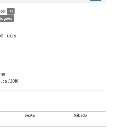
dos:
71
tuguês
00
UL16
018
lica /2018
Sexta
Sábado