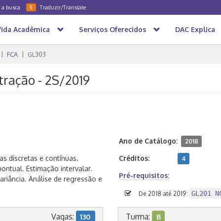
a a busca
Traduzir/Translate
5
Vida Acadêmica
Serviços Oferecidos
DAC Explica
FCA
GL303
tração - 2S/2019
Ano de Catálogo:
2018
as discretas e contínuas.
Créditos:
4
ontual. Estimação intervalar.
Pré-requisitos:
riância. Análise de regressão e
GL201 N
De 2018 até 2019:
Vagas:
Turma:
130
B