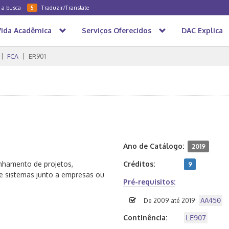
a a busca
Traduzir/Translate
5
Vida Acadêmica
Serviços Oferecidos
DAC Explica
FCA
ER901
Ano de Catálogo:
2019
nhamento de projetos,
Créditos:
9
e sistemas junto a empresas ou
Pré-requisitos:
AA450
De 2009 até 2019:
Continência:
LE907