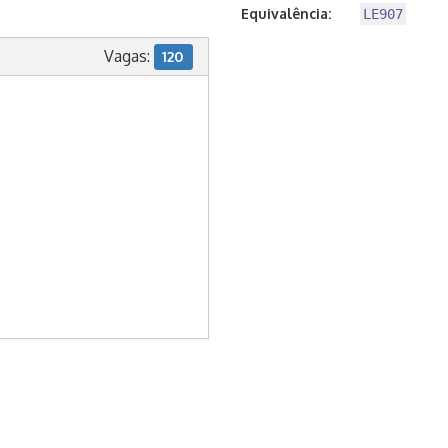
Equivalência:
LE907
Vagas:
120