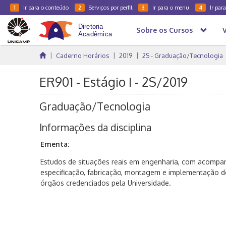
Ir para o conteúdo
Serviços por perfil
Ir para o menu
Ir par
1
2
3
4
Sobre os Cursos
Caderno Horários
2019
2S - Graduação/Tecnologia
ER901 - Estágio I - 2S/2019
Graduação/Tecnologia
Informações da disciplina
Ementa:
Estudos de situações reais em engenharia, com acompa
especificação, fabricação, montagem e implementação d
órgãos credenciados pela Universidade.