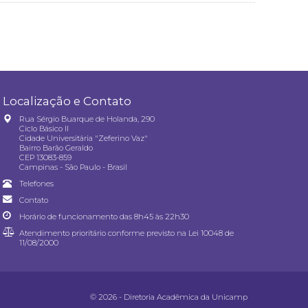
Localização e Contato
Rua Sérgio Buarque de Holanda, 290
Ciclo Básico II
Cidade Universitária "Zeferino Vaz"
Bairro Barão Geraldo
CEP 13083-859
Campinas - São Paulo - Brasil
Telefones
Contato
Horário de funcionamento das 8h45 às 22h30
Atendimento prioritário conforme previsto na
Lei 10048 de
11/08/2000
© 2026 - Diretoria Acadêmica da Unicamp