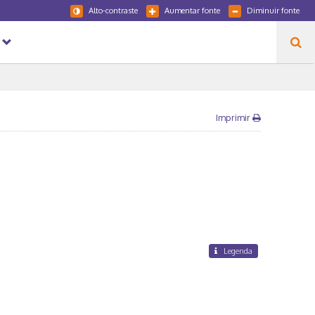
Alto-contraste
Aumentar fonte
Diminuir fonte
Imprimir
Legenda