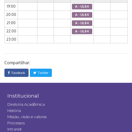
19:00
A - UL84
20:00
A - UL84
21:00
A - UL84
22:00
A - UL84
23:00
Compartilhar:
Facebook
Twitter
Institucional
Diretoria Acadêmica
História
Missão, visão e valores
Processos
Intranet