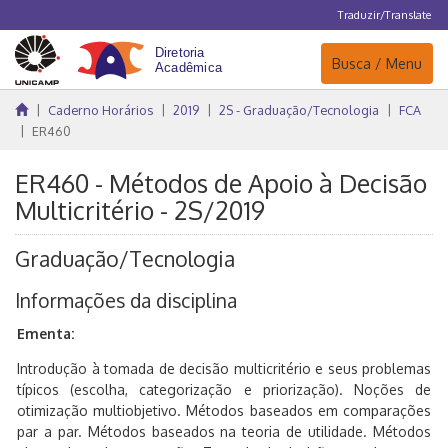
Traduzir/Translate
Navegação
Busca / Menu
Caderno Horários
2019
2S - Graduação/Tecnologia
FCA
ER460
ER460 - Métodos de Apoio à Decisão
Multicritério - 2S/2019
Graduação/Tecnologia
Informações da disciplina
Ementa:
Introdução à tomada de decisão multicritério e seus problemas
típicos (escolha, categorização e priorização). Noções de
otimização multiobjetivo. Métodos baseados em comparações
par a par. Métodos baseados na teoria de utilidade. Métodos