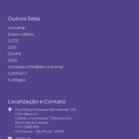
Outros Sites
Unicamp
Ensino Aberto
GGTE
GDE
DEAPE
DERI
Achados e Perdidos Unicamp
COMVEST
S-integra
Localização e Contato
Rua Sérgio Buarque de Holanda, 290
Ciclo Básico II
Cidade Universitária "Zeferino Vaz"
Bairro Barão Geraldo
CEP 13083-859
Campinas - São Paulo - Brasil
Telefones