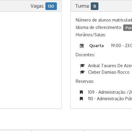
Vagas:
Turma:
130
B
Número de alunos matricula
Idioma de oferecimento:
Por
Horários/Salas:
Quarta
19:00 - 23:
Docentes:
Anibal Tavares De Az
Cleber Damiao Rocco
Reservas:
109 - Administração /2
110 - Administração Púb