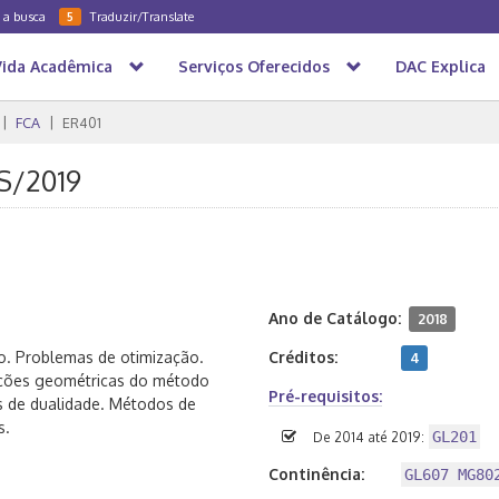
a a busca
Traduzir/Translate
5
Vida Acadêmica
Serviços Oferecidos
DAC Explica
FCA
ER401
2S/2019
Ano de Catálogo:
2018
o. Problemas de otimização.
Créditos:
4
oções geométricas do método
Pré-requisitos:
s de dualidade. Métodos de
s.
GL201
De 2014 até 2019:
Continência:
GL607 MG80