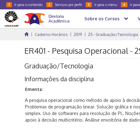
Ir para o conteúdo
Serviços por perfil
Ir para o menu
Ir par
1
2
3
4
Sobre os Cursos
Caderno Horários
2019
2S - Graduação/Tecnologia
ER401 - Pesquisa Operacional - 
Graduação/Tecnologia
Informações da disciplina
Ementa:
A pesquisa operacional como método de apoio à decisã
Problemas de programação linear. Solução gráfica e n
simplex. Uso de softwares para resolução de PL. Noçõe
apoio à decisão multicritério. Análise envoltória de dado