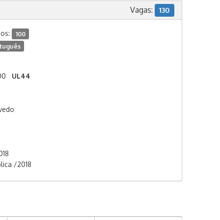
Vagas:
130
dos:
100
tuguês
00
UL44
evedo
018
lica /2018