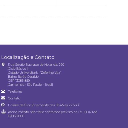
Localização e Contato
Rua Sérgio Buarque de Holanda, 290
Ciclo Básico II
Cidade Universitária "Zeferino Vaz"
Bairro Barão Geraldo
CEP 13083-859
Campinas - São Paulo - Brasil
Telefones
Contato
Horário de funcionamento das 8h45 às 22h30
Atendimento prioritário conforme previsto na
Lei 10048 de
11/08/2000