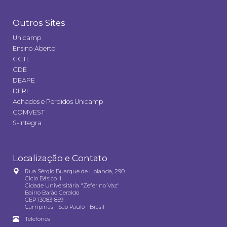
Outros Sites
Unicamp
Ensino Aberto
GGTE
GDE
DEAPE
DERI
Achados e Perdidos Unicamp
COMVEST
S-integra
Localização e Contato
Rua Sérgio Buarque de Holanda, 290
Ciclo Básico II
Cidade Universitária "Zeferino Vaz"
Bairro Barão Geraldo
CEP 13083-859
Campinas - São Paulo - Brasil
Telefones