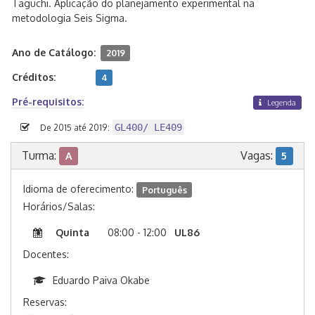
Taguchi. Aplicação do planejamento experimental na
metodologia Seis Sigma.
Ano de Catálogo:
2019
Créditos:
4
Pré-requisitos:
Legenda
GL400/ LE409
De 2015 até 2019:
Turma:
Vagas:
A
5
Idioma de oferecimento:
Português
Horários/Salas:
Quinta
08:00 - 12:00
UL86
Docentes:
Eduardo Paiva Okabe
Reservas: