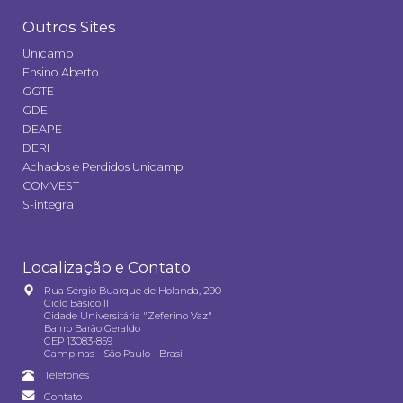
Outros Sites
Unicamp
Ensino Aberto
GGTE
GDE
DEAPE
DERI
Achados e Perdidos Unicamp
COMVEST
S-integra
Localização e Contato
Rua Sérgio Buarque de Holanda, 290
Ciclo Básico II
Cidade Universitária "Zeferino Vaz"
Bairro Barão Geraldo
CEP 13083-859
Campinas - São Paulo - Brasil
Telefones
Contato