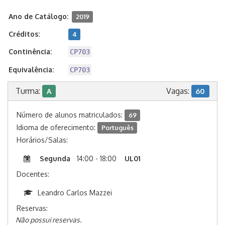
Ano de Catálogo:
2019
Créditos:
4
Continência:
CP703
Equivalência:
CP703
Turma:
Vagas:
A
60
Número de alunos matriculados:
69
Idioma de oferecimento:
Português
Horários/Salas:
Segunda
14:00 - 18:00
UL01
Docentes:
Leandro Carlos Mazzei
Reservas:
Não possui reservas.