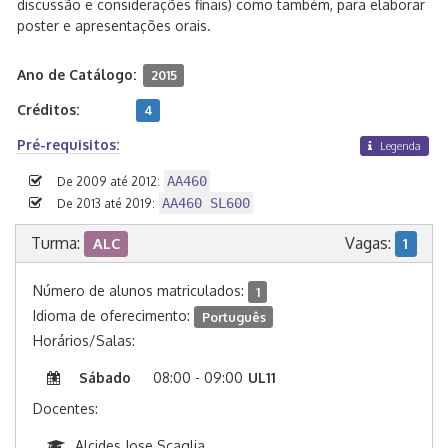
discussão e considerações finais) como também, para elaborar
poster e apresentações orais.
Ano de Catálogo:
2015
Créditos:
4
Pré-requisitos:
Legenda
AA460
De 2009 até 2012:
AA460 SL600
De 2013 até 2019:
Turma:
Vagas:
ALC
1
Número de alunos matriculados:
1
Idioma de oferecimento:
Português
Horários/Salas:
Sábado
08:00 - 09:00
UL11
Docentes:
Alcides Jose Scaglia