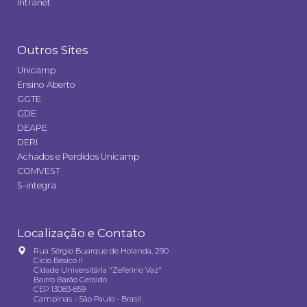
Intranet
Outros Sites
Unicamp
Ensino Aberto
GGTE
GDE
DEAPE
DERI
Achados e Perdidos Unicamp
COMVEST
S-integra
Localização e Contato
Rua Sérgio Buarque de Holanda, 290
Ciclo Básico II
Cidade Universitária "Zeferino Vaz"
Bairro Barão Geraldo
CEP 13083-859
Campinas - São Paulo - Brasil