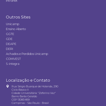
Intranet
Outros Sites
Unicamp
Ensino Aberto
GGTE
GDE
DEAPE
DERI
Achados e Perdidos Unicamp
COMVEST
S-integra
Localização e Contato
Rua Sérgio Buarque de Holanda, 290
Ciclo Básico II
Cidade Universitária "Zeferino Vaz"
Bairro Barão Geraldo
CEP 13083-859
Campinas - São Paulo - Brasil