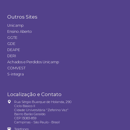
Outros Sites
Unicamp
Ensino Aberto
GGTE
GDE
DEAPE
DERI
Achados e Perdidos Unicamp
COMVEST
S-integra
Localização e Contato
Rua Sérgio Buarque de Holanda, 290
Ciclo Básico II
Cidade Universitária "Zeferino Vaz"
Bairro Barão Geraldo
CEP 13083-859
Campinas - São Paulo - Brasil
Telefones