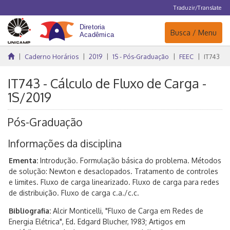
Traduzir/Translate
Navegação
Busca / Menu
Caderno Horários
2019
1S - Pós-Graduação
FEEC
IT743
IT743 - Cálculo de Fluxo de Carga -
1S/2019
Pós-Graduação
Informações da disciplina
Ementa:
Introdução. Formulação básica do problema. Métodos
de solução: Newton e desaclopados. Tratamento de controles
e limites. Fluxo de carga linearizado. Fluxo de carga para redes
de distribuição. Fluxo de carga c.a./c.c.
Bibliografia:
Alcir Monticelli, "Fluxo de Carga em Redes de
Energia Elétrica", Ed. Edgard Blucher, 1983; Artigos em