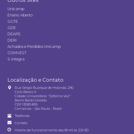
Outros Sites
Unicamp
Ensino Aberto
GGTE
GDE
DEAPE
DERI
Achados e Perdidos Unicamp
COMVEST
S-integra
Localização e Contato
Rua Sérgio Buarque de Holanda, 290
Ciclo Básico II
Cidade Universitária "Zeferino Vaz"
Bairro Barão Geraldo
CEP 13083-859
Campinas - São Paulo - Brasil
Telefones
Contato
Horário de funcionamento das 8h45 às 22h30