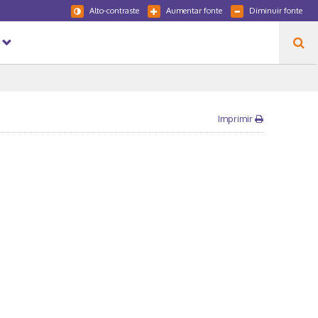
Alto-contraste
Aumentar fonte
Diminuir fonte
Imprimir