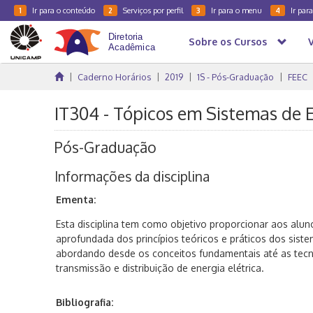
Ir para o conteúdo
Serviços por perfil
Ir para o menu
Ir par
1
2
3
4
Sobre os Cursos
Caderno Horários
2019
1S - Pós-Graduação
FEEC
IT304 - Tópicos em Sistemas de En
Pós-Graduação
Informações da disciplina
Ementa:
Esta disciplina tem como objetivo proporcionar aos al
aprofundada dos princípios teóricos e práticos dos siste
abordando desde os conceitos fundamentais até as tec
transmissão e distribuição de energia elétrica.
Bibliografia: