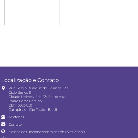
Localização e Contato
Rua Sérgio Buarque de Holanda, 290
Ciclo Básico II
Cidade Universitária "Zeferino Vaz"
Bairro Barão Geraldo
CEP 13083-859
Campinas - São Paulo - Brasil
Telefones
Contato
Horário de funcionamento das 8h45 às 22h30