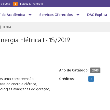
a a busca
Traduzir/Translate
5
Vida Acadêmica
Serviços Oferecidos
DAC Explica
IT304
ergia Elétrica I - 1S/2019
Ano de Catálogo:
2019
unos uma compreensão
Créditos:
2
mas de energia elétrica,
nologias avançadas de geração,