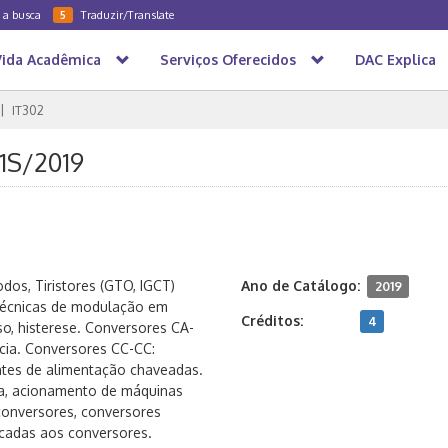
a a busca
Traduzir/Translate
5
Vida Acadêmica
Serviços Oferecidos
DAC Explica
IT302
 1S/2019
os, Tiristores (GTO, IGCT)
Ano de Catálogo:
2019
 Técnicas de modulação em
Créditos:
4
lso, histerese. Conversores CA-
cia. Conversores CC-CC:
ntes de alimentação chaveadas.
ta, acionamento de máquinas
-conversores, conversores
icadas aos conversores.