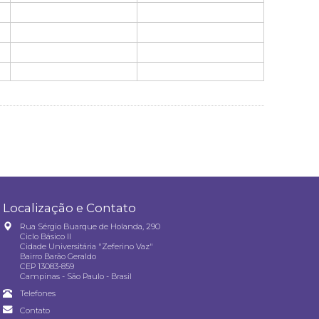
Localização e Contato
Rua Sérgio Buarque de Holanda, 290
Ciclo Básico II
Cidade Universitária "Zeferino Vaz"
Bairro Barão Geraldo
CEP 13083-859
Campinas - São Paulo - Brasil
Telefones
Contato