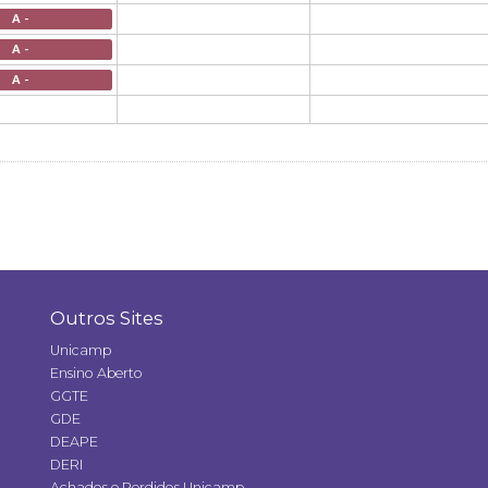
A -
A -
A -
Outros Sites
Unicamp
Ensino Aberto
GGTE
GDE
DEAPE
DERI
Achados e Perdidos Unicamp