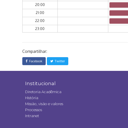
20:00
21:00
22:00
23:00
Compartilhar:
Facebook
Twitter
Institucional
Diretoria Acadêmica
História
Missão, visão e valores
Processos
Intranet