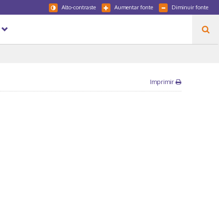
Alto-contraste
Aumentar fonte
Diminuir fonte
Imprimir