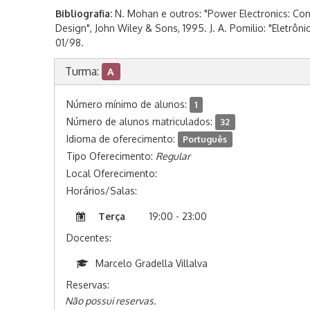
Bibliografia:
N. Mohan e outros: "Power Electronics: Conv
Design", John Wiley & Sons, 1995. J. A. Pomilio: "Eletrôn
01/98.
Turma:
A
Número mínimo de alunos:
1
Número de alunos matriculados:
32
Idioma de oferecimento:
Português
Tipo Oferecimento:
Regular
Local Oferecimento:
Horários/Salas:
Terça
19:00 - 23:00
Docentes:
Marcelo Gradella Villalva
Reservas:
Não possui reservas.