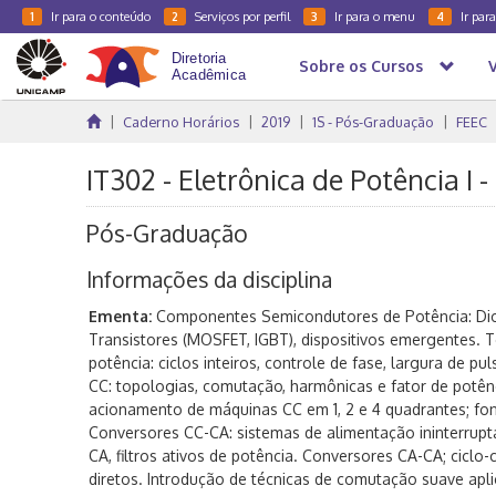
Ir para o conteúdo
Serviços por perfil
Ir para o menu
Ir par
1
2
3
4
Sobre os Cursos
Caderno Horários
2019
1S - Pós-Graduação
FEEC
IT302 - Eletrônica de Potência I -
Pós-Graduação
Informações da disciplina
Ementa:
Componentes Semicondutores de Potência: Diod
Transistores (MOSFET, IGBT), dispositivos emergentes.
potência: ciclos inteiros, controle de fase, largura de pu
CC: topologias, comutação, harmônicas e fator de potên
acionamento de máquinas CC em 1, 2 e 4 quadrantes; fo
Conversores CC-CA: sistemas de alimentação ininterrup
CA, filtros ativos de potência. Conversores CA-CA; ciclo
diretos. Introdução de técnicas de comutação suave apl