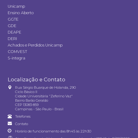
Unicamp
Ensino Aberto
GGTE
GDE
DEAPE
DERI
Achados e Perdidos Unicamp
COMVEST
S-integra
Localização e Contato
Rua Sérgio Buarque de Holanda, 290
Ciclo Básico II
Cidade Universitária "Zeferino Vaz"
Bairro Barão Geraldo
CEP 13083-859
Campinas - São Paulo - Brasil
Telefones
Contato
Horário de funcionamento das 8h45 às 22h30