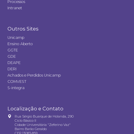
Processos
Intranet
Outros Sites
Unicamp
Ensino Aberto
GGTE
GDE
DEAPE
DERI
Achados e Perdidos Unicamp
COMVEST
S-integra
Localização e Contato
Rua Sérgio Buarque de Holanda, 290
Ciclo Básico II
Cidade Universitária "Zeferino Vaz"
Bairro Barão Geraldo
CEP 13083-859