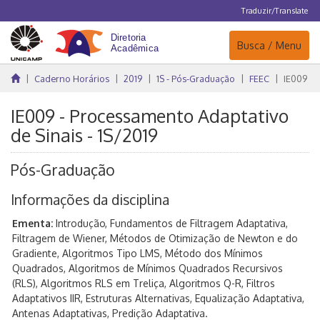
Traduzir/Translate
Navegação
Busca / Menu
Caderno Horários
2019
1S - Pós-Graduação
FEEC
IE009
IE009 - Processamento Adaptativo
de Sinais - 1S/2019
Pós-Graduação
Informações da disciplina
Ementa:
Introdução, Fundamentos de Filtragem Adaptativa,
Filtragem de Wiener, Métodos de Otimização de Newton e do
Gradiente, Algoritmos Tipo LMS, Método dos Mínimos
Quadrados, Algoritmos de Mínimos Quadrados Recursivos
(RLS), Algoritmos RLS em Treliça, Algoritmos Q-R, Filtros
Adaptativos IIR, Estruturas Alternativas, Equalização Adaptativa,
Antenas Adaptativas, Predição Adaptativa.