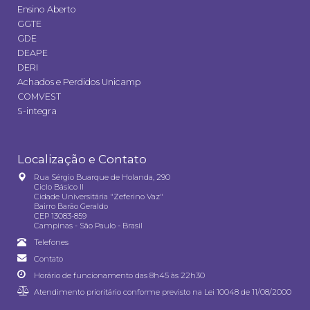
Ensino Aberto
GGTE
GDE
DEAPE
DERI
Achados e Perdidos Unicamp
COMVEST
S-integra
Localização e Contato
Rua Sérgio Buarque de Holanda, 290
Ciclo Básico II
Cidade Universitária "Zeferino Vaz"
Bairro Barão Geraldo
CEP 13083-859
Campinas - São Paulo - Brasil
Telefones
Contato
Horário de funcionamento das 8h45 às 22h30
Atendimento prioritário conforme previsto na
Lei 10048 de 11/08/2000