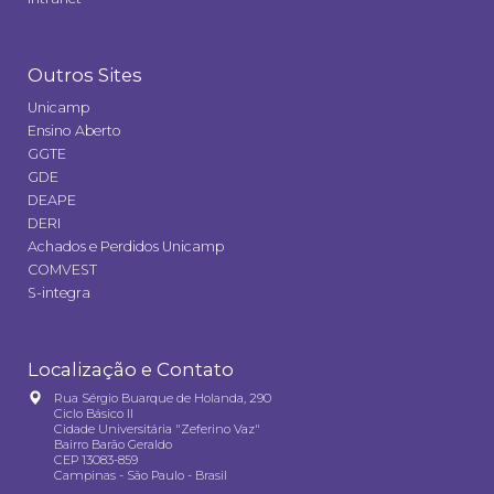
Outros Sites
Unicamp
Ensino Aberto
GGTE
GDE
DEAPE
DERI
Achados e Perdidos Unicamp
COMVEST
S-integra
Localização e Contato
Rua Sérgio Buarque de Holanda, 290
Ciclo Básico II
Cidade Universitária "Zeferino Vaz"
Bairro Barão Geraldo
CEP 13083-859
Campinas - São Paulo - Brasil