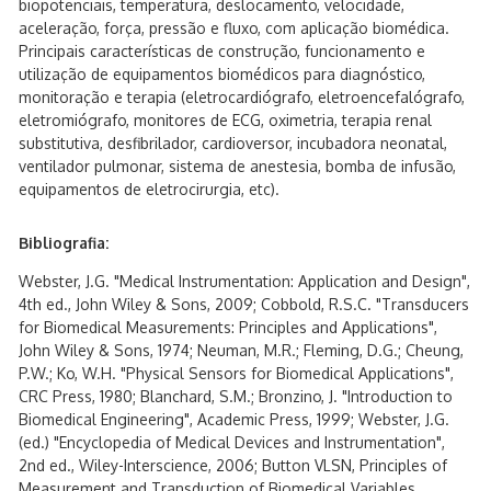
biopotenciais, temperatura, deslocamento, velocidade,
aceleração, força, pressão e fluxo, com aplicação biomédica.
Principais características de construção, funcionamento e
utilização de equipamentos biomédicos para diagnóstico,
monitoração e terapia (eletrocardiógrafo, eletroencefalógrafo,
eletromiógrafo, monitores de ECG, oximetria, terapia renal
substitutiva, desfibrilador, cardioversor, incubadora neonatal,
ventilador pulmonar, sistema de anestesia, bomba de infusão,
equipamentos de eletrocirurgia, etc).
Bibliografia:
Webster, J.G. "Medical Instrumentation: Application and Design",
4th ed., John Wiley & Sons, 2009; Cobbold, R.S.C. "Transducers
for Biomedical Measurements: Principles and Applications",
John Wiley & Sons, 1974; Neuman, M.R.; Fleming, D.G.; Cheung,
P.W.; Ko, W.H. "Physical Sensors for Biomedical Applications",
CRC Press, 1980; Blanchard, S.M.; Bronzino, J. "Introduction to
Biomedical Engineering", Academic Press, 1999; Webster, J.G.
(ed.) "Encyclopedia of Medical Devices and Instrumentation",
2nd ed., Wiley-Interscience, 2006; Button VLSN, Principles of
Measurement and Transduction of Biomedical Variables.