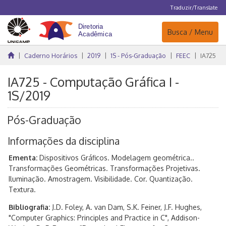
Traduzir/Translate
Navegação
Busca / Menu
Caderno Horários
2019
1S - Pós-Graduação
FEEC
IA725
IA725 - Computação Gráfica I -
1S/2019
Pós-Graduação
Informações da disciplina
Ementa:
Dispositivos Gráficos. Modelagem geométrica..
Transformações Geométricas. Transformações Projetivas.
Iluminação. Amostragem. Visibilidade. Cor. Quantização.
Textura.
Bibliografia:
J.D. Foley, A. van Dam, S.K. Feiner, J.F. Hughes,
"Computer Graphics: Principles and Practice in C", Addison-