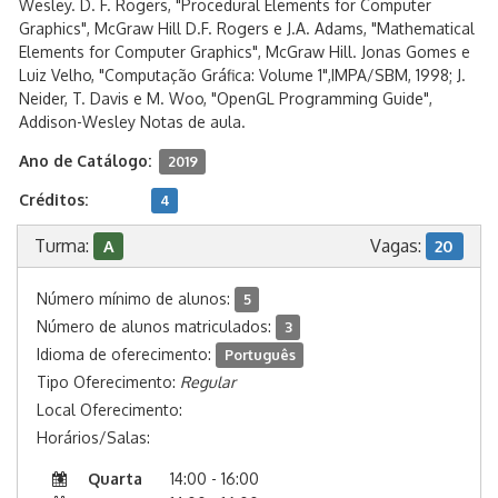
Wesley. D. F. Rogers, "Procedural Elements for Computer
Graphics", McGraw Hill D.F. Rogers e J.A. Adams, "Mathematical
Elements for Computer Graphics", McGraw Hill. Jonas Gomes e
Luiz Velho, "Computação Gráfica: Volume 1",IMPA/SBM, 1998; J.
Neider, T. Davis e M. Woo, "OpenGL Programming Guide",
Addison-Wesley Notas de aula.
Ano de Catálogo:
2019
Créditos:
4
Turma:
Vagas:
A
20
Número mínimo de alunos:
5
Número de alunos matriculados:
3
Idioma de oferecimento:
Português
Tipo Oferecimento:
Regular
Local Oferecimento:
Horários/Salas:
Quarta
14:00 - 16:00