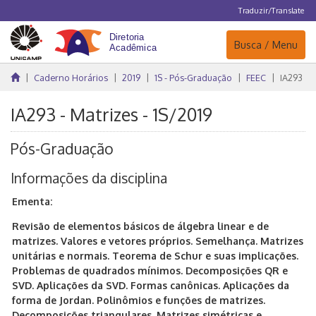
Traduzir/Translate
Navegação
Busca / Menu
Caderno Horários
2019
1S - Pós-Graduação
FEEC
IA293
IA293 - Matrizes - 1S/2019
Pós-Graduação
Informações da disciplina
Ementa:
Revisão de elementos básicos de álgebra linear e de
matrizes. Valores e vetores próprios. Semelhança. Matrizes
unitárias e normais. Teorema de Schur e suas implicações.
Problemas de quadrados mínimos. Decomposições QR e
SVD. Aplicações da SVD. Formas canônicas. Aplicações da
forma de Jordan. Polinômios e funções de matrizes.
Decomposições triangulares. Matrizes simétricas e