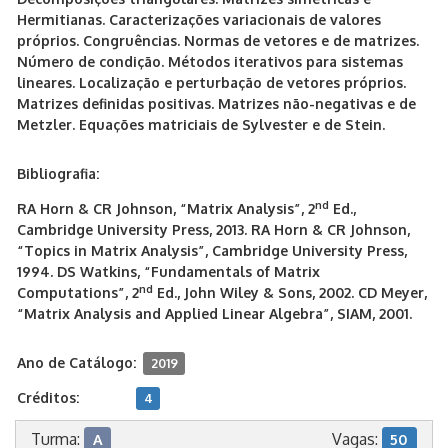
Hermitianas. Caracterizações variacionais de valores
próprios. Congruências. Normas de vetores e de matrizes.
Número de condição. Métodos iterativos para sistemas
lineares. Localização e perturbação de vetores próprios.
Matrizes definidas positivas. Matrizes não-negativas e de
Metzler. Equações matriciais de Sylvester e de Stein.
Bibliografia:
nd
RA Horn & CR Johnson, “Matrix Analysis”, 2
Ed.,
Cambridge University Press, 2013. RA Horn & CR Johnson,
“Topics in Matrix Analysis”, Cambridge University Press,
1994. DS Watkins, “Fundamentals of Matrix
nd
Computations”, 2
Ed., John Wiley & Sons, 2002. CD Meyer,
“Matrix Analysis and Applied Linear Algebra”, SIAM, 2001.
Ano de Catálogo:
2019
Créditos:
4
Turma:
Vagas:
A
50