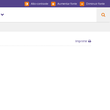
Alto-contraste
Aumentar fonte
Diminuir fonte
Imprimir