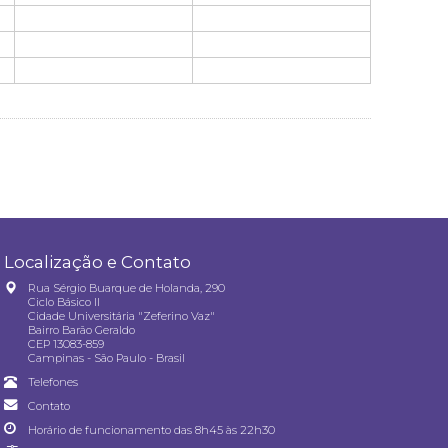
Localização e Contato
Rua Sérgio Buarque de Holanda, 290
Ciclo Básico II
Cidade Universitária "Zeferino Vaz"
Bairro Barão Geraldo
CEP 13083-859
Campinas - São Paulo - Brasil
Telefones
Contato
Horário de funcionamento das 8h45 às 22h30