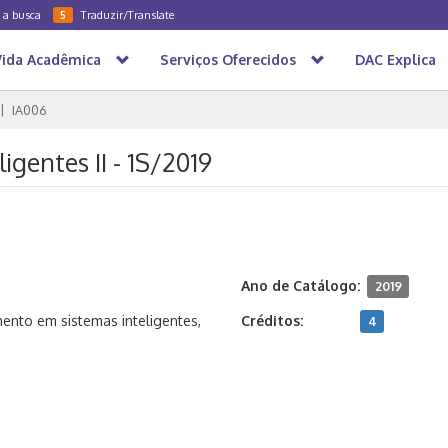
a a busca
Traduzir/Translate
5
Vida Acadêmica
Serviços Oferecidos
DAC Explica
IA006
igentes II - 1S/2019
Ano de Catálogo:
2019
ento em sistemas inteligentes,
Créditos:
4