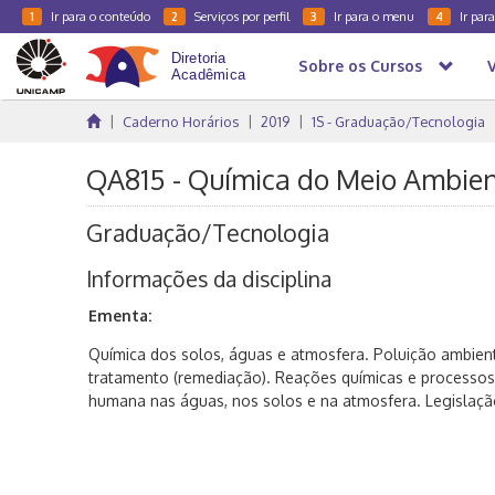
Ir para o conteúdo
Serviços por perfil
Ir para o menu
Ir par
1
2
3
4
Sobre os Cursos
Caderno Horários
2019
1S - Graduação/Tecnologia
QA815 - Química do Meio Ambien
Graduação/Tecnologia
Informações da disciplina
Ementa:
Química dos solos, águas e atmosfera. Poluição ambien
tratamento (remediação). Reações químicas e processos 
humana nas águas, nos solos e na atmosfera. Legislaçã