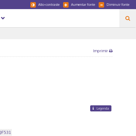
Alto-contraste
Aumentar fonte
Diminuir fonte
Imprimir
Legenda
QF531