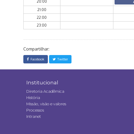
20:00
21:00
22:00
23:00
Compartilhar:
Facebook
Twitter
Institucional
Diretoria Acadêmica
História
Missão, visão e valores
Processos
Intranet