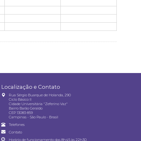
Localização e Contato
Rua Sérgio Buarque de Holanda, 290
Ciclo Básico II
Cidade Universitária "Zeferino Vaz"
Bairro Barão Geraldo
CEP 13083-859
Campinas - São Paulo - Brasil
Telefones
Contato
Horário de funcionamento das 8h45 às 22h30