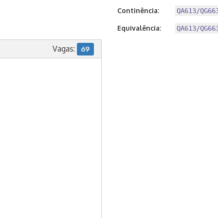
Continência:
QA613/QG66
Equivalência:
QA613/QG66
Vagas:
69