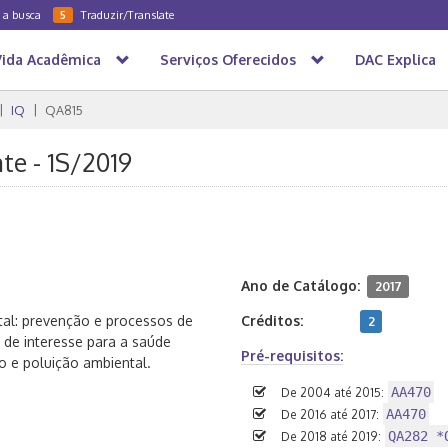
a a busca
Traduzir/Translate
5
Vida Acadêmica
Serviços Oferecidos
DAC Explica
IQ
QA815
te - 1S/2019
Ano de Catálogo:
2017
tal: prevenção e processos de
Créditos:
2
de interesse para a saúde
Pré-requisitos:
o e poluição ambiental.
AA470
De 2004 até 2015:
AA470
De 2016 até 2017:
QA282 *
De 2018 até 2019: