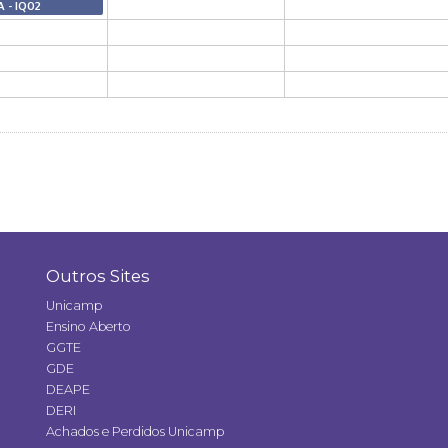
A - IQ02
Outros Sites
Unicamp
Ensino Aberto
GGTE
GDE
DEAPE
DERI
Achados e Perdidos Unicamp