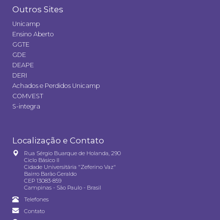
Outros Sites
Unicamp
Ensino Aberto
GGTE
GDE
DEAPE
DERI
Achados e Perdidos Unicamp
COMVEST
S-integra
Localização e Contato
Rua Sérgio Buarque de Holanda, 290
Ciclo Básico II
Cidade Universitária "Zeferino Vaz"
Bairro Barão Geraldo
CEP 13083-859
Campinas - São Paulo - Brasil
Telefones
Contato