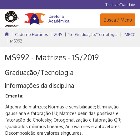
Traduzir/Translate
Navegação
Busca / Menu
Caderno Horários
2019
1S - Graduação/Tecnologia
IMECC
MS992
MS992 - Matrizes - 1S/2019
Graduação/Tecnologia
Informações da disciplina
Ementa:
Álgebra de matrizes; Normas e sensibilidade; Eliminação
gaussiana e fatoração LU; Matrizes definidas positivas e
fatoração de Cholesky; Ortogonalização e fatoração QR;
Quadrados mínimos lineares; Autovalores e autovetores;
Decomposição em valores singulares.