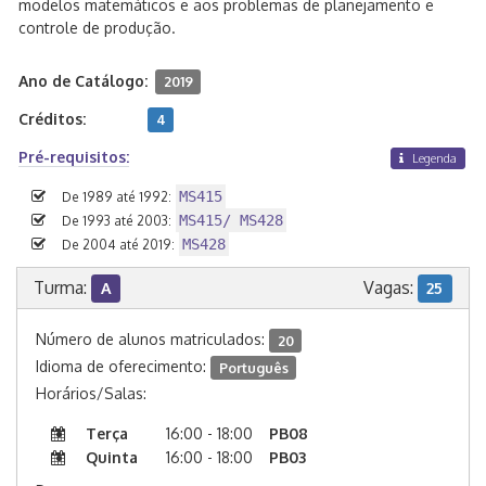
modelos matemáticos e aos problemas de planejamento e
controle de produção.
Ano de Catálogo:
2019
Créditos:
4
Pré-requisitos:
Legenda
MS415
De 1989 até 1992:
MS415/ MS428
De 1993 até 2003:
MS428
De 2004 até 2019:
Turma:
Vagas:
A
25
Número de alunos matriculados:
20
Idioma de oferecimento:
Português
Horários/Salas:
Terça
16:00 - 18:00
PB08
Quinta
16:00 - 18:00
PB03