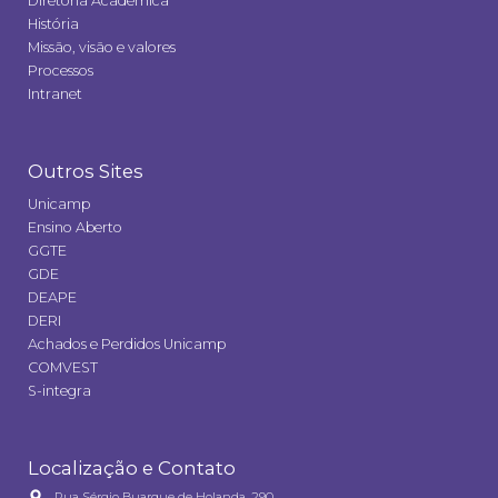
Diretoria Acadêmica
História
Missão, visão e valores
Processos
Intranet
Outros Sites
Unicamp
Ensino Aberto
GGTE
GDE
DEAPE
DERI
Achados e Perdidos Unicamp
COMVEST
S-integra
Localização e Contato
Rua Sérgio Buarque de Holanda, 290