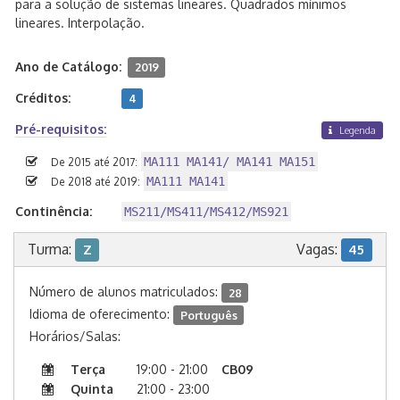
para a solução de sistemas lineares. Quadrados mínimos
lineares. Interpolação.
Ano de Catálogo:
2019
Créditos:
4
Pré-requisitos:
Legenda
MA111 MA141/ MA141 MA151
De 2015 até 2017:
MA111 MA141
De 2018 até 2019:
Continência:
MS211/MS411/MS412/MS921
Turma:
Vagas:
Z
45
Número de alunos matriculados:
28
Idioma de oferecimento:
Português
Horários/Salas:
Terça
19:00 - 21:00
CB09
Quinta
21:00 - 23:00