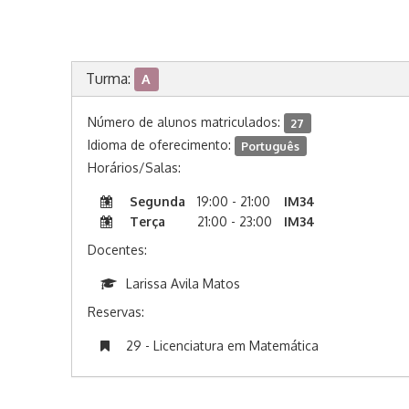
Turma:
A
Número de alunos matriculados:
27
Idioma de oferecimento:
Português
Horários/Salas:
Segunda
19:00 - 21:00
IM34
Terça
21:00 - 23:00
IM34
Docentes:
Larissa Avila Matos
Reservas:
29 - Licenciatura em Matemática