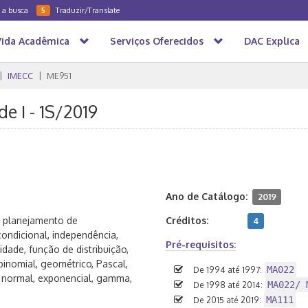
a a busca
Traduzir/Translate
5
Vida Acadêmica
Serviços Oferecidos
DAC Explica
IMECC
ME951
e I - 1S/2019
Ano de Catálogo:
2019
e planejamento de
Créditos:
4
condicional, independência,
Pré-requisitos:
dade, função de distribuição,
inomial, geométrico, Pascal,
MA022
De 1994 até 1997:
, normal, exponencial, gamma,
MA022/ 
De 1998 até 2014:
MA111
De 2015 até 2019: