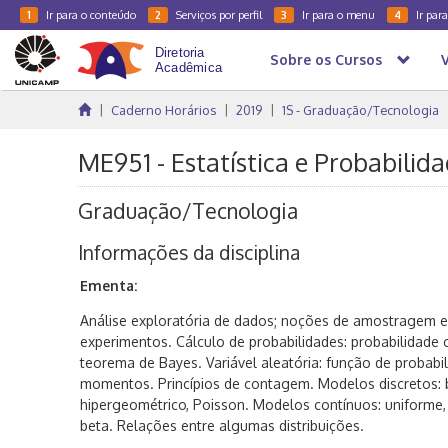
Ir para o conteúdo
Serviços por perfil
Ir para o menu
Ir par
1
2
3
4
Sobre os Cursos
Caderno Horários
2019
1S - Graduação/Tecnologia
ME951 - Estatística e Probabilidad
Graduação/Tecnologia
Informações da disciplina
Ementa:
Análise exploratória de dados; noções de amostragem 
experimentos. Cálculo de probabilidades: probabilidade 
teorema de Bayes. Variável aleatória: função de probabili
momentos. Princípios de contagem. Modelos discretos: b
hipergeométrico, Poisson. Modelos contínuos: uniforme
beta. Relações entre algumas distribuições.