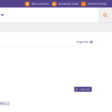
Alto-contraste
Aumentar fonte
Diminuir fonte
Imprimir
Legenda
MA111