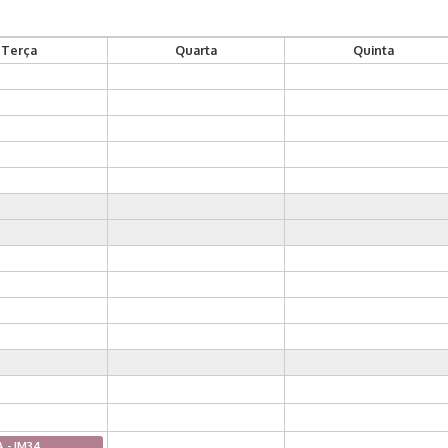
Terça
Quarta
Quinta
A - IM34