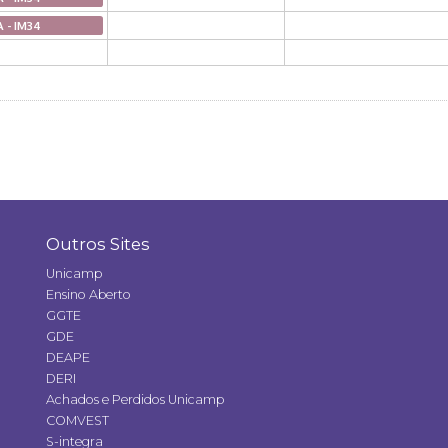
A - IM34
Outros Sites
Unicamp
Ensino Aberto
GGTE
GDE
DEAPE
DERI
Achados e Perdidos Unicamp
COMVEST
S-integra