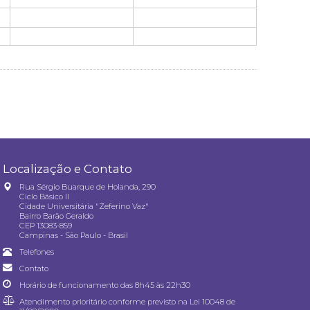
Localização e Contato
Rua Sérgio Buarque de Holanda, 290
Ciclo Básico II
Cidade Universitária "Zeferino Vaz"
Bairro Barão Geraldo
CEP 13083-859
Campinas - São Paulo - Brasil
Telefones
Contato
Horário de funcionamento das 8h45 às 22h30
Atendimento prioritário conforme previsto na
Lei 10048 de