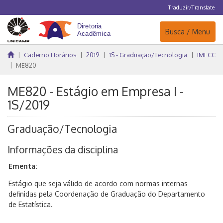
Traduzir/Translate
Navegação
Busca / Menu
Caderno Horários
2019
1S - Graduação/Tecnologia
IMECC
ME820
ME820 - Estágio em Empresa I -
1S/2019
Graduação/Tecnologia
Informações da disciplina
Ementa:
Estágio que seja válido de acordo com normas internas
definidas pela Coordenação de Graduação do Departamento
de Estatística.