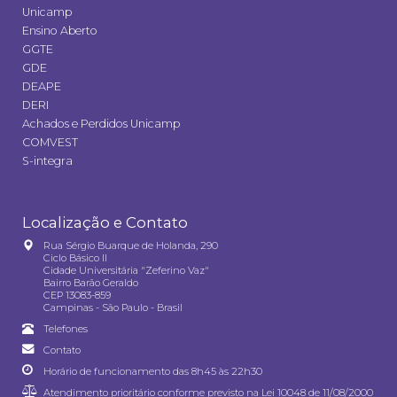
Unicamp
Ensino Aberto
GGTE
GDE
DEAPE
DERI
Achados e Perdidos Unicamp
COMVEST
S-integra
Localização e Contato
Rua Sérgio Buarque de Holanda, 290
Ciclo Básico II
Cidade Universitária "Zeferino Vaz"
Bairro Barão Geraldo
CEP 13083-859
Campinas - São Paulo - Brasil
Telefones
Contato
Horário de funcionamento das 8h45 às 22h30
Atendimento prioritário conforme previsto na
Lei 10048 de 11/08/2000