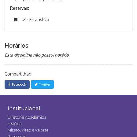
Reservas:
2 - Estatística
Horários
Esta disciplina não possui horário.
Compartilhar:
Facebook
Twitter
Institucional
Diretoria Acadêmica
História
Missão, visão e valores
Processos