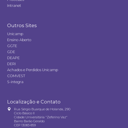
Intranet
Outros Sites
Unicamp
Ensino Aberto
GGTE
GDE
DEAPE
DERI
Achados e Perdidos Unicamp
COMVEST
S-integra
Localização e Contato
Rua Sérgio Buarque de Holanda, 290
Ciclo Básico II
Cidade Universitária "Zeferino Vaz"
Bairro Barão Geraldo
CEP 13083-859