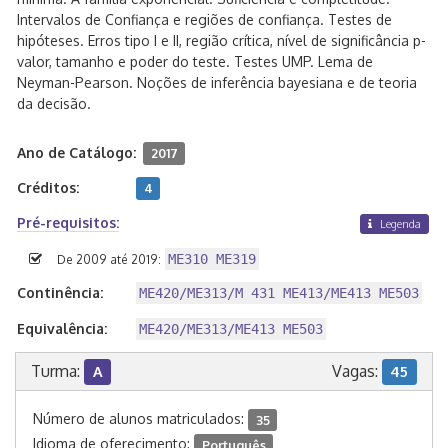
Intervalos de Confiança e regiões de confiança. Testes de
hipóteses. Erros tipo I e II, região crítica, nível de significância p-
valor, tamanho e poder do teste. Testes UMP. Lema de
Neyman-Pearson. Noções de inferência bayesiana e de teoria
da decisão.
Ano de Catálogo:
2017
Créditos:
4
Pré-requisitos:
Legenda
ME310 ME319
De 2009 até 2019:
Continência:
ME420/ME313/M 431 ME413/ME413 ME503
Equivalência:
ME420/ME313/ME413 ME503
Turma:
Vagas:
A
45
Número de alunos matriculados:
35
Idioma de oferecimento:
Português