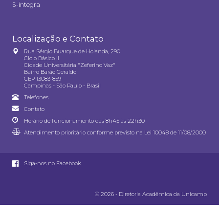
S-integra
Localização e Contato
Rua Sérgio Buarque de Holanda, 290
Ciclo Básico II
Cidade Universitária "Zeferino Vaz"
Bairro Barão Geraldo
CEP 13083-859
Campinas - São Paulo - Brasil
Telefones
Contato
Horário de funcionamento das 8h45 às 22h30
Atendimento prioritário conforme previsto na
Lei 10048 de 11/08/2000
Siga-nos no Facebook
© 2026 - Diretoria Acadêmica da Unicamp