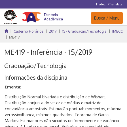
Traduzir/Translate
Navegação
Busca / Menu
Caderno Horários
2019
1S - Graduação/Tecnologia
IMECC
ME419
ME419 - Inferência - 1S/2019
Graduação/Tecnologia
Informações da disciplina
Ementa:
Distribuição Normal bivariada e distribuição de Wishart.
Distribuição conjunta do vetor de médias e matriz de
convariância amostrais. Estimação pontual: momentos, máxima
verossimilhança, mínimos quadrados. Teorema de Gauss-
Markov. Estimadores não viciados uniformemente de variância
mínima. A família exponencial. Suficiência e completitude.