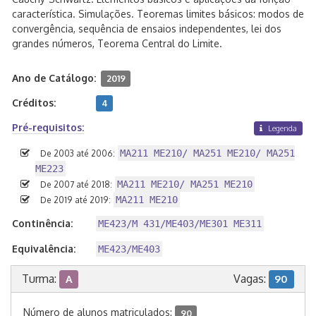
característica. Simulações. Teoremas limites básicos: modos de
convergência, sequência de ensaios independentes, lei dos
grandes números, Teorema Central do Limite.
Ano de Catálogo:
2019
Créditos:
4
Pré-requisitos:
Legenda
MA211 ME210/ MA251 ME210/ MA251
De 2003 até 2006:
ME223
MA211 ME210/ MA251 ME210
De 2007 até 2018:
MA211 ME210
De 2019 até 2019:
Continência:
ME423/M 431/ME403/ME301 ME311
Equivalência:
ME423/ME403
Turma:
Vagas:
A
90
Número de alunos matriculados:
90