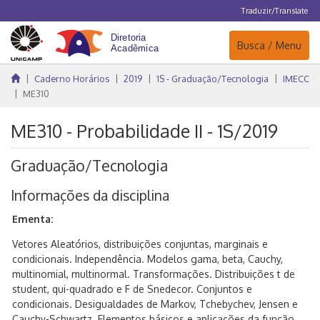
Traduzir/Translate
Navegação
Busca / Menu
Caderno Horários
2019
1S - Graduação/Tecnologia
IMECC
ME310
ME310 - Probabilidade II - 1S/2019
Graduação/Tecnologia
Informações da disciplina
Ementa:
Vetores Aleatórios, distribuições conjuntas, marginais e
condicionais. Independência. Modelos gama, beta, Cauchy,
multinomial, multinormal. Transformações. Distribuições t de
student, qui-quadrado e F de Snedecor. Conjuntos e
condicionais. Desigualdades de Markov, Tchebychev, Jensen e
Cauchy-Schwartz. Elementos básicos e aplicações da função