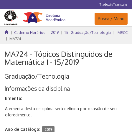
Traduzir/Translate
Navegação
Busca / Menu
Caderno Horários
2019
1S - Graduação/Tecnologia
IMECC
MA724
MA724 - Tópicos Distinguidos de
Matemática I - 1S/2019
Graduação/Tecnologia
Informações da disciplina
Ementa:
A ementa desta disciplina será definida por ocasião de seu
oferecimento.
Ano de Catálogo:
2019