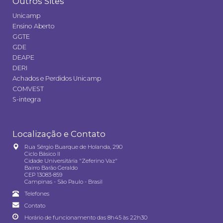
Outros Sites
Unicamp
Ensino Aberto
GGTE
GDE
DEAPE
DERI
Achados e Perdidos Unicamp
COMVEST
S-integra
Localização e Contato
Rua Sérgio Buarque de Holanda, 290
Ciclo Básico II
Cidade Universitária "Zeferino Vaz"
Bairro Barão Geraldo
CEP 13083-859
Campinas - São Paulo - Brasil
Telefones
Contato
Horário de funcionamento das 8h45 às 22h30