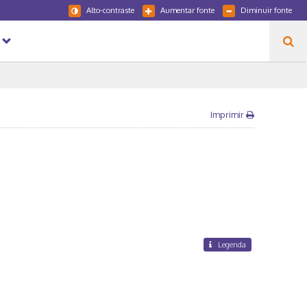
Alto-contraste
Aumentar fonte
Diminuir fonte
Imprimir
Legenda