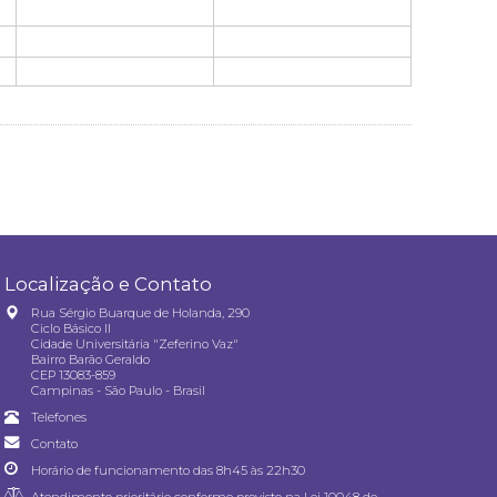
Localização e Contato
Rua Sérgio Buarque de Holanda, 290
Ciclo Básico II
Cidade Universitária "Zeferino Vaz"
Bairro Barão Geraldo
CEP 13083-859
Campinas - São Paulo - Brasil
Telefones
Contato
Horário de funcionamento das 8h45 às 22h30