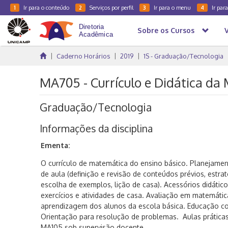
Ir para o conteúdo
Serviços por perfil
Ir para o menu
Ir par
1
2
3
4
Sobre os Cursos
Caderno Horários
2019
1S - Graduação/Tecnologia
MA705 - Currículo e Didática da 
Graduação/Tecnologia
Informações da disciplina
Ementa:
O currículo de matemática do ensino básico. Planejament
de aula (definição e revisão de conteúdos prévios, estra
escolha de exemplos, lição de casa). Acessórios didático
exercícios e atividades de casa. Avaliação em matemática
aprendizagem dos alunos da escola básica. Educação co
Orientação para resolução de problemas. Aulas práticas
MA105 sob supervisão docente.