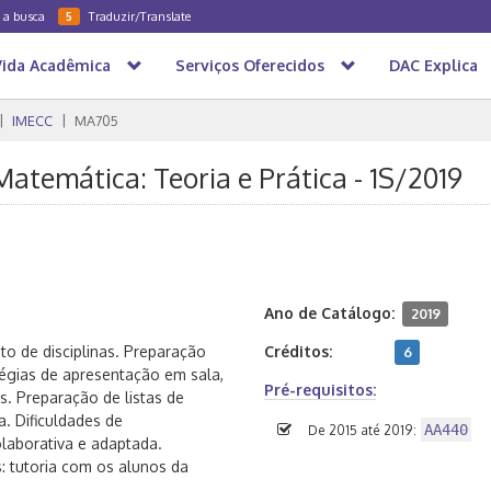
a a busca
Traduzir/Translate
5
Vida Acadêmica
Serviços Oferecidos
DAC Explica
IMECC
MA705
Matemática: Teoria e Prática - 1S/2019
Ano de Catálogo:
2019
o de disciplinas. Preparação
Créditos:
6
tégias de apresentação em sala,
Pré-requisitos:
s. Preparação de listas de
. Dificuldades de
AA440
De 2015 até 2019:
laborativa e adaptada.
: tutoria com os alunos da