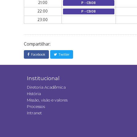
21:00
P - CB08
22:00
P - CB08
23:00
Compartilhar:
Facebook
Twitter
Institucional
Diretoria Acadêmica
História
Missão, visão e valores
Processos
Intranet