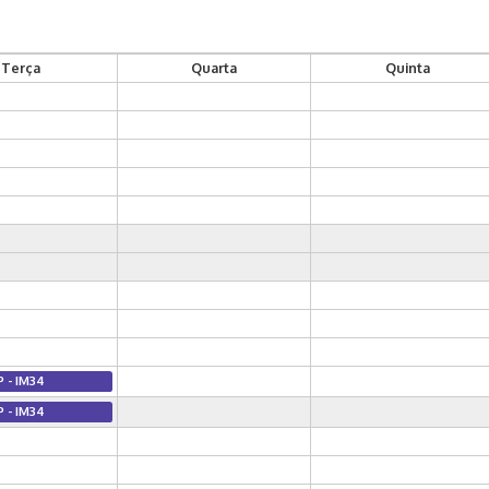
Terça
Quarta
Quinta
P - IM34
P - IM34