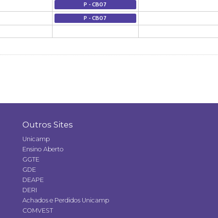
P - CB07
P - CB07
Outros Sites
Unicamp
Ensino Aberto
GGTE
GDE
DEAPE
DERI
Achados e Perdidos Unicamp
COMVEST