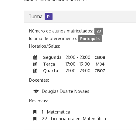
Turma:
P
Número de alunos matriculados:
23
Idioma de oferecimento:
Português
Horários/Salas:
Segunda
21:00 - 23:00
CB08
Terça
17:00 - 19:00
IM34
Quarta
21:00 - 23:00
CB07
Docentes:
Douglas Duarte Novaes
Reservas:
1 - Matemática
29 - Licenciatura em Matemática