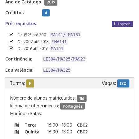
Ano de Catálogo:
2019
Créditos:
4
Pré-requisitos:
Legenda
MA141/ MA131
De 1993 até 2001:
*MA141
De 2002 até 2018:
MA141
De 2019 até 2019:
Continência:
LE304/MA325/MA923
Equivalência:
LE304/MA325
Turma:
Vagas:
P
130
Número de alunos matriculados:
116
Idioma de oferecimento:
Português
Horários/Salas:
Terça
16:00 - 18:00
CB02
Quinta
16:00 - 18:00
CB02