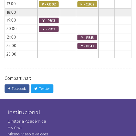
17:00
P - CB02
P - CB02
18:00
19:00
Y - PB13
20:00
Y - PB13
21:00
Y - PB13
22:00
Y - PB13
23:00
Compartilhar:
Facebook
Twitter
Institucional
Diretoria Acadêmica
História
Missão, visão e valores