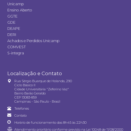
Unicamp
Ensino Aberto
GGTE
GDE
DEAPE
DERI
Achados e Perdidos Unicamp
COMVEST
S-integra
Localização e Contato
Rua Sérgio Buarque de Holanda, 290
Ciclo Básico II
Cidade Universitária "Zeferino Vaz"
Bairro Barão Geraldo
CEP 13083-859
Campinas - São Paulo - Brasil
Telefones
Contato
Horário de funcionamento das 8h45 às 22h30
Atendimento prioritário conforme previsto na
Lei 10048 de 11/08/2000