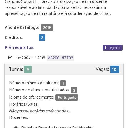
Ciências Sociais I. É preciso autorização de um docente
responsável e ao final da disciplina se faz necessária a
apresentação de um relatório e à coordenação de curso.
Ano de Catálogo:
2019
Créditos:
2
Pré-requisitos:
Legenda
AA200 HZ703
De 2004 até 2019:
Turma:
Vagas:
A
10
Número mínimo de alunos:
1
Número de alunos matriculados:
3
Idioma de oferecimento:
Português
Horários/Salas:
Não possui horários cadastrados.
Docentes:
Ronaldo Romulo Machado De Almeida