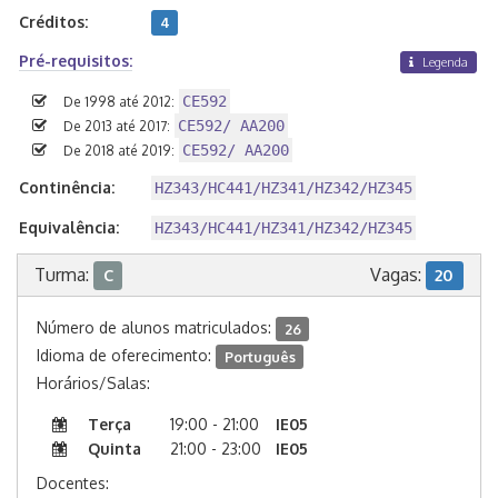
Créditos:
4
Pré-requisitos:
Legenda
CE592
De 1998 até 2012:
CE592/ AA200
De 2013 até 2017:
CE592/ AA200
De 2018 até 2019:
Continência:
HZ343/HC441/HZ341/HZ342/HZ345
Equivalência:
HZ343/HC441/HZ341/HZ342/HZ345
Turma:
Vagas:
C
20
Número de alunos matriculados:
26
Idioma de oferecimento:
Português
Horários/Salas:
Terça
19:00 - 21:00
IE05
Quinta
21:00 - 23:00
IE05
Docentes: