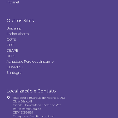
Intranet
Outros Sites
Unicamp
Ensino Aberto
GGTE
GDE
DEAPE
DERI
Achados e Perdidos Unicamp
COMVEST
S-integra
Localização e Contato
Rua Sérgio Buarque de Holanda, 290
Ciclo Básico II
Cidade Universitária "Zeferino Vaz"
Bairro Barão Geraldo
CEP 13083-859
Campinas - São Paulo - Brasil