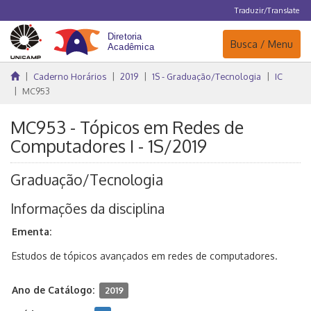
Traduzir/Translate
Navegação
Busca / Menu
Caderno Horários
2019
1S - Graduação/Tecnologia
IC
MC953
MC953 - Tópicos em Redes de
Computadores I - 1S/2019
Graduação/Tecnologia
Informações da disciplina
Ementa:
Estudos de tópicos avançados em redes de computadores.
Ano de Catálogo:
2019