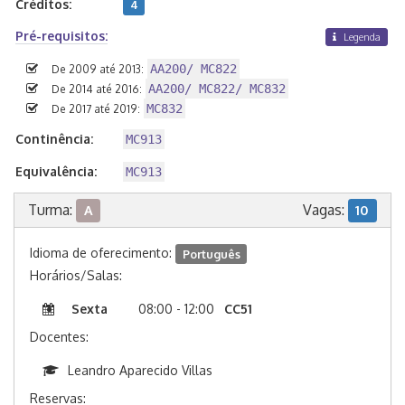
Créditos:
4
Pré-requisitos:
Legenda
AA200/ MC822
De 2009 até 2013:
AA200/ MC822/ MC832
De 2014 até 2016:
MC832
De 2017 até 2019:
Continência:
MC913
Equivalência:
MC913
Turma:
Vagas:
A
10
Idioma de oferecimento:
Português
Horários/Salas:
Sexta
08:00 - 12:00
CC51
Docentes:
Leandro Aparecido Villas
Reservas: