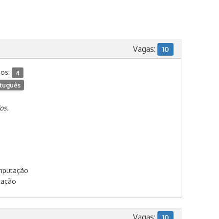
Vagas:
10
dos:
4
tuguês
os.
omputação
tação
Vagas:
10