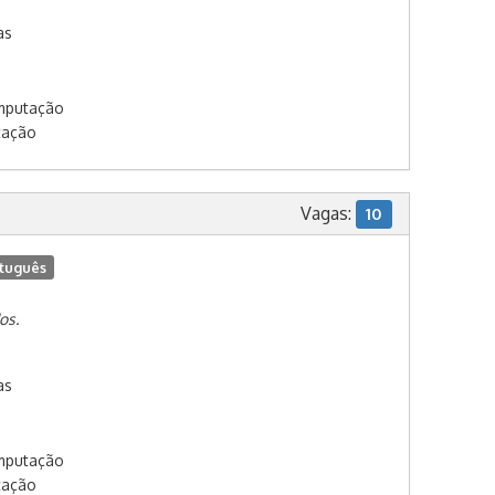
as
omputação
tação
Vagas:
10
tuguês
os.
as
omputação
tação