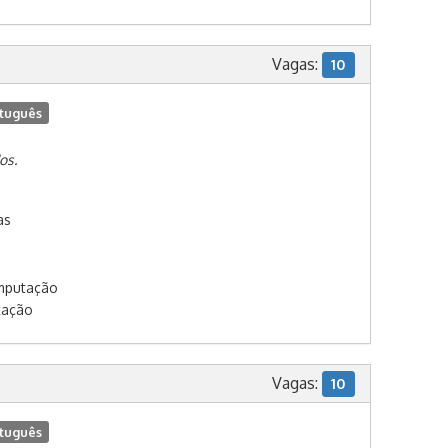
Vagas:
10
tuguês
os.
as
omputação
tação
Vagas:
10
tuguês