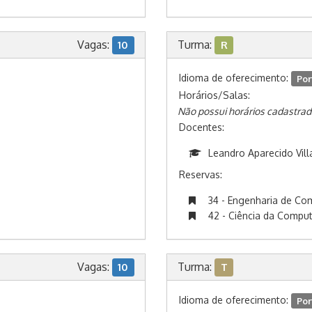
Vagas:
Turma:
10
R
Idioma de oferecimento:
Por
Horários/Salas:
Não possui horários cadastrad
Docentes:
Leandro Aparecido Vill
Reservas:
34 - Engenharia de C
42 - Ciência da Compu
Vagas:
Turma:
10
T
Idioma de oferecimento:
Por