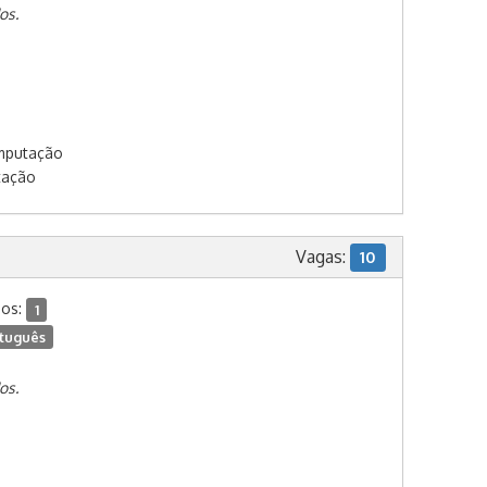
os.
omputação
tação
Vagas:
10
dos:
1
tuguês
os.