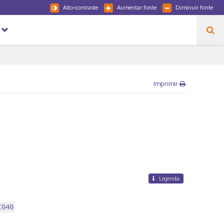
Alto-contraste
Aumentar fonte
Diminuir fonte
Imprimir
Legenda
C040