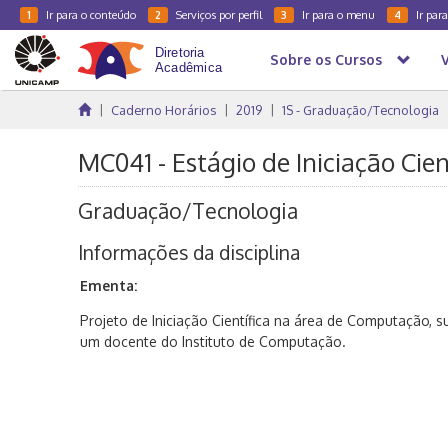
Ir para o conteúdo
Serviços por perfil
Ir para o menu
Ir par
1
2
3
4
Sobre os Cursos
Caderno Horários
2019
1S - Graduação/Tecnologia
MC041 - Estágio de Iniciação Cientí
Graduação/Tecnologia
Informações da disciplina
Ementa:
Projeto de Iniciação Científica na área de Computação, 
um docente do Instituto de Computação.