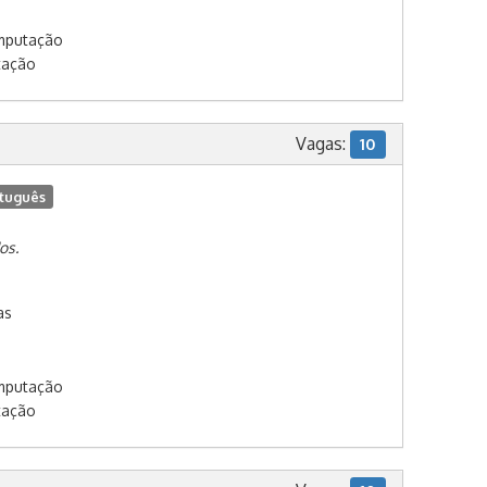
omputação
tação
Vagas:
10
tuguês
os.
as
omputação
tação