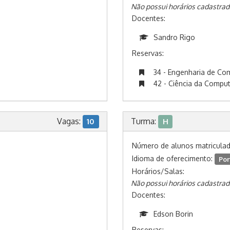
Não possui horários cadastrad
Docentes:
Sandro Rigo
Reservas:
34 - Engenharia de C
42 - Ciência da Compu
Vagas:
Turma:
10
H
Número de alunos matricula
Idioma de oferecimento:
Por
Horários/Salas:
Não possui horários cadastrad
Docentes:
Edson Borin
Reservas: