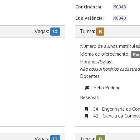
Continência:
MC043
Equivalência:
MC043
Vagas:
Turma:
10
B
Número de alunos matricula
Idioma de oferecimento:
Por
Horários/Salas:
Não possui horários cadastrad
Docentes:
Helio Pedrini
Reservas:
34 - Engenharia de C
42 - Ciência da Compu
Vagas:
Turma:
10
D