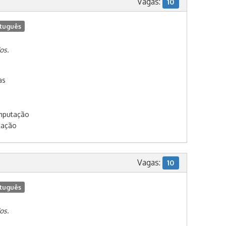
Vagas:
10
tuguês
os.
as
omputação
tação
Vagas:
10
tuguês
os.