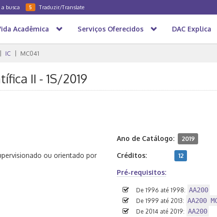
a a busca
Traduzir/Translate
5
Vida Acadêmica
Serviços Oferecidos
DAC Explica
IC
MC041
fica II - 1S/2019
Ano de Catálogo:
2019
supervisionado ou orientado por
Créditos:
12
Pré-requisitos:
AA200
De 1996 até 1998:
AA200 M
De 1999 até 2013:
AA200
De 2014 até 2019: