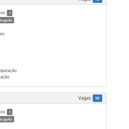
dos:
1
tuguês
os.
omputação
tação
Vagas:
10
dos:
1
tuguês