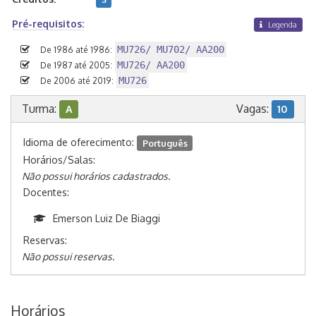
Pré-requisitos:
Legenda
MU726/ MU702/ AA200
De 1986 até 1986:
MU726/ AA200
De 1987 até 2005:
MU726
De 2006 até 2019:
Turma:
Vagas:
A
10
Idioma de oferecimento:
Português
Horários/Salas:
Não possui horários cadastrados.
Docentes:
Emerson Luiz De Biaggi
Reservas:
Não possui reservas.
Horários