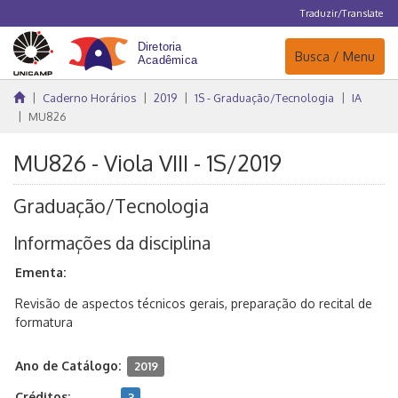
Traduzir/Translate
Navegação
Busca / Menu
Caderno Horários
2019
1S - Graduação/Tecnologia
IA
MU826
MU826 - Viola VIII - 1S/2019
Graduação/Tecnologia
Informações da disciplina
Ementa:
Revisão de aspectos técnicos gerais, preparação do recital de
formatura
Ano de Catálogo:
2019
Créditos:
3