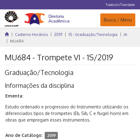
Traduzir/Translate
Navegação
Busca / Menu
Caderno Horários
2019
1S - Graduação/Tecnologia
IA
MU684
MU684 - Trompete VI - 1S/2019
Graduação/Tecnologia
Informações da disciplina
Ementa:
Estudo ordenado e progressivo do Instrumento utilizando os
diferenciados tipos de trompetes (Eb, Sib, C e flugel-horn) em
obras que empregam esses instrumentos.
Ano de Catálogo:
2019