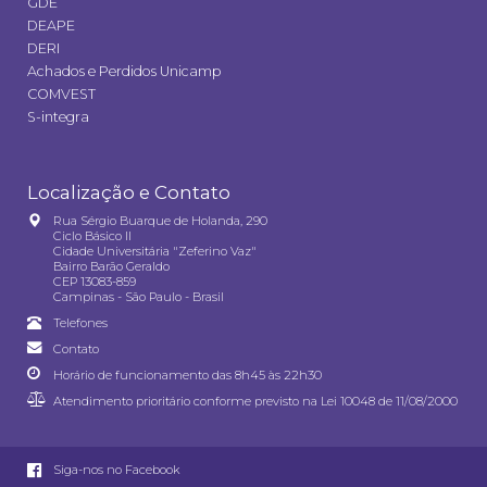
GDE
DEAPE
DERI
Achados e Perdidos Unicamp
COMVEST
S-integra
Localização e Contato
Rua Sérgio Buarque de Holanda, 290
Ciclo Básico II
Cidade Universitária "Zeferino Vaz"
Bairro Barão Geraldo
CEP 13083-859
Campinas - São Paulo - Brasil
Telefones
Contato
Horário de funcionamento das 8h45 às 22h30
Atendimento prioritário conforme previsto na
Lei 10048 de 11/08/2000
Siga-nos no Facebook