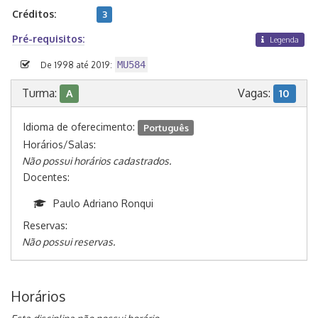
Créditos:
3
Pré-requisitos:
Legenda
MU584
De 1998 até 2019:
Turma:
Vagas:
A
10
Idioma de oferecimento:
Português
Horários/Salas:
Não possui horários cadastrados.
Docentes:
Paulo Adriano Ronqui
Reservas:
Não possui reservas.
Horários