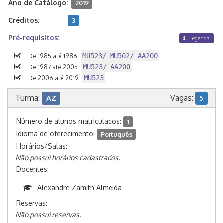
Ano de Catálogo:
2019
Créditos:
3
Pré-requisitos:
Legenda
MU523/ MU502/ AA200
De 1985 até 1986:
MU523/ AA200
De 1987 até 2005:
MU523
De 2006 até 2019:
Turma:
Vagas:
AZ
5
Número de alunos matriculados:
1
Idioma de oferecimento:
Português
Horários/Salas:
Não possui horários cadastrados.
Docentes:
Alexandre Zamith Almeida
Reservas:
Não possui reservas.