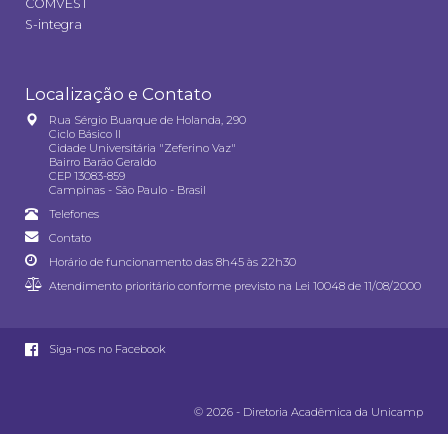
COMVEST
S-integra
Localização e Contato
Rua Sérgio Buarque de Holanda, 290
Ciclo Básico II
Cidade Universitária "Zeferino Vaz"
Bairro Barão Geraldo
CEP 13083-859
Campinas - São Paulo - Brasil
Telefones
Contato
Horário de funcionamento das 8h45 às 22h30
Atendimento prioritário conforme previsto na
Lei 10048 de 11/08/2000
Siga-nos no Facebook
© 2026 - Diretoria Acadêmica da Unicamp