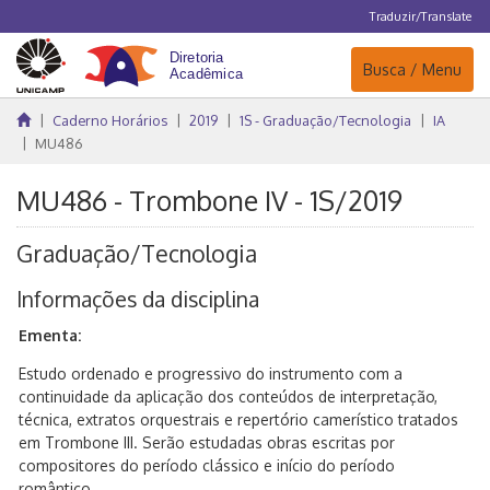
Traduzir/Translate
Navegação
Busca / Menu
Caderno Horários
2019
1S - Graduação/Tecnologia
IA
MU486
MU486 - Trombone IV - 1S/2019
Graduação/Tecnologia
Informações da disciplina
Ementa:
Estudo ordenado e progressivo do instrumento com a
continuidade da aplicação dos conteúdos de interpretação,
técnica, extratos orquestrais e repertório camerístico tratados
em Trombone III. Serão estudadas obras escritas por
compositores do período clássico e início do período
romântico.