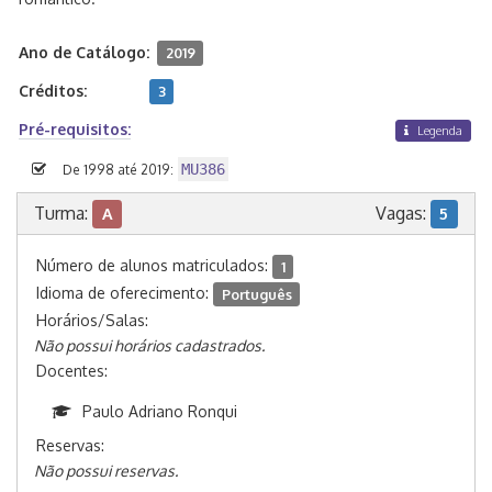
Ano de Catálogo:
2019
Créditos:
3
Pré-requisitos:
Legenda
MU386
De 1998 até 2019:
Turma:
Vagas:
A
5
Número de alunos matriculados:
1
Idioma de oferecimento:
Português
Horários/Salas:
Não possui horários cadastrados.
Docentes:
Paulo Adriano Ronqui
Reservas:
Não possui reservas.